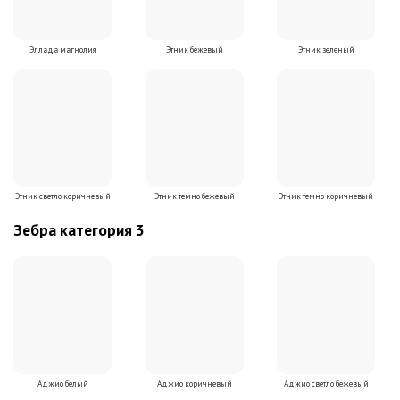
Эллада магнолия
Этник бежевый
Этник зеленый
Этник светло коричневый
Этник темно бежевый
Этник темно коричневый
Зебра категория 3
Аджио белый
Аджио коричневый
Аджио светло бежевый