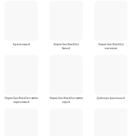
Аджио серый
Глория Био BlackOut
Глория Био BlackOut
белый
магнолия
Глория Био BlackOut светло
Глория Био BlackOut светло
Дайкири ванильный
коричневый
серый