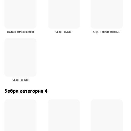
Палас светло бежевый
Скрин белый
Скрин светло бежевый
Скрин серый
Зебра категория 4