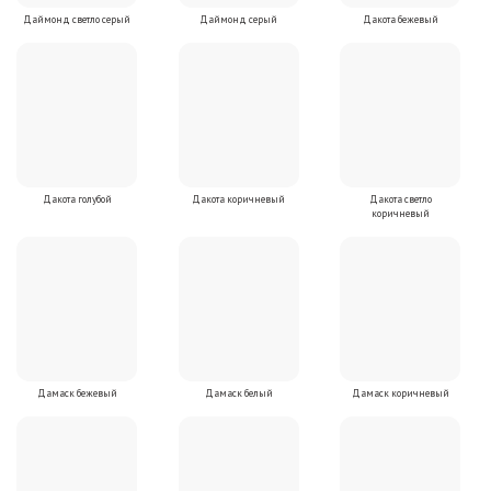
Даймонд светло серый
Даймонд серый
Дакота бежевый
Дакота голубой
Дакота коричневый
Дакота светло
коричневый
Дамаск бежевый
Дамаск белый
Дамаск коричневый