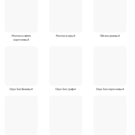
Монтана светло
Монтана серый
Облако розовый
коричневый
Стоун Био бежевый
Стоун Био графит
Стоун Био коричневый