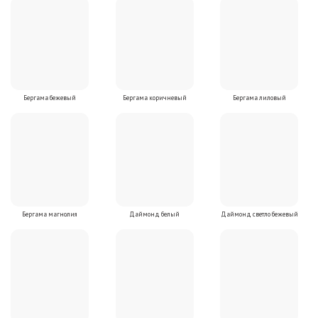
Бергама бежевый
Бергама коричневый
Бергама лиловый
Бергама магнолия
Даймонд белый
Даймонд светло бежевый