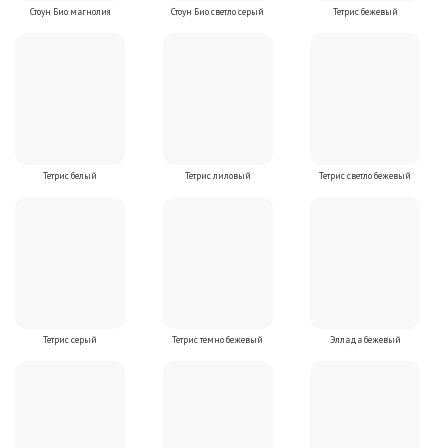
Стоун Био магнолия
Стоун Био светло серый
Тетрис бежевый
Тетрис белый
Тетрис лиловый
Тетрис светло бежевый
Тетрис серый
Тетрис темно бежевый
Эллада бежевый