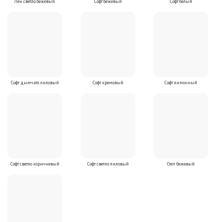
Лен светло бежевый
Софт бежевый
Софт белый
Софт дымчато лиловый
Софт кремовый
Софт лимонный
Софт светло коричневый
Софт светло лиловый
Степ бежевый