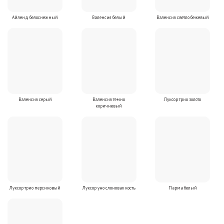
Айленд белоснежный
Валенсия белый
Валенсия светло бежевый
Валенсия серый
Валенсия темно
Луксор трио золото
коричневый
Луксор трио персиковый
Луксор уно слоновая кость
Парма белый