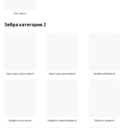
Степ серый
Зебра категория 2
Авангард коричневый
Авангард оранжевый
Арабеска бежевый
Арабеска магнолия
Арабеска светло бежевый
Бабочки розовый