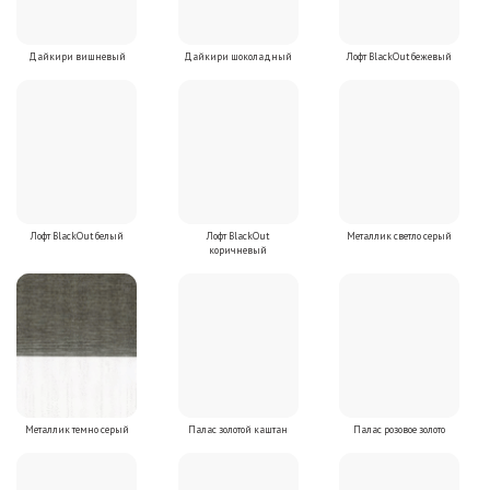
Дайкири вишневый
Дайкири шоколадный
Лофт BlackOut бежевый
Лофт BlackOut белый
Лофт BlackOut
Металлик светло серый
коричневый
Металлик темно серый
Палас золотой каштан
Палас розовое золото