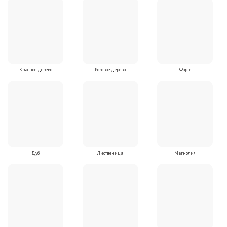
Красное дерево
Розовое дерево
Форте
Дуб
Лиственица
Магнолия