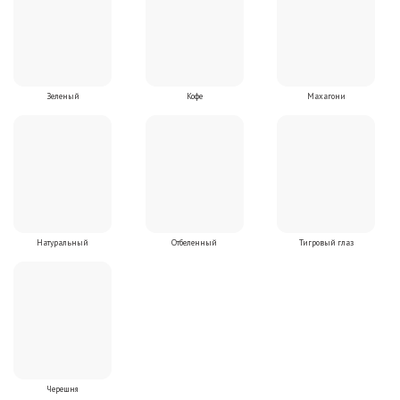
Зеленый
Кофе
Махагони
Натуральный
Отбеленный
Тигровый глаз
Черешня