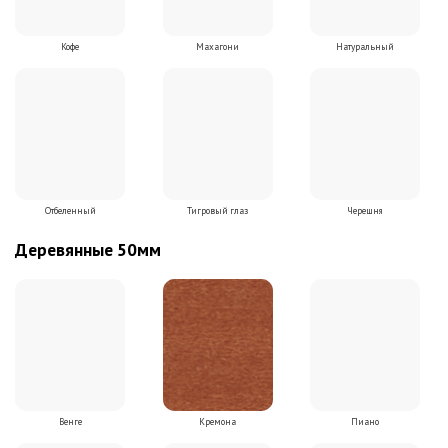
Кофе
Махагони
Натуральный
Отбеленный
Тигровый глаз
Черешня
Деревянные 50мм
Венге
Кремона
Пиано