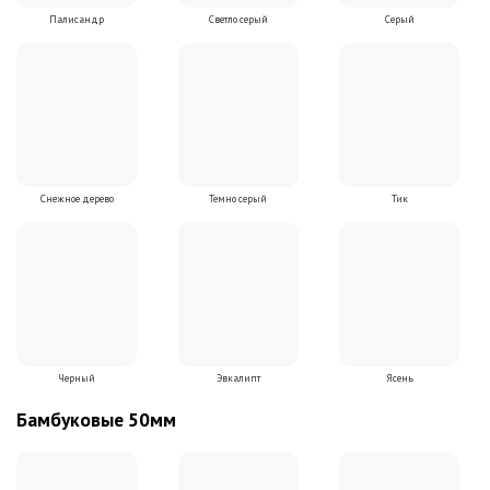
Палисандр
Светло серый
Серый
Снежное дерево
Темно серый
Тик
Черный
Эвкалипт
Ясень
Бамбуковые 50мм